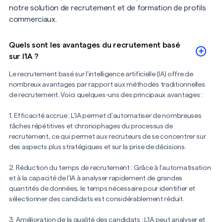
responsable qualité
notre solution de recrutement et de formation de profils
commerciaux.
juriste
Quels sont les avantages du recrutement basé
sur l'IA ?
contrôleur de
Le recrutement basé sur l'intelligence artificielle (IA) offre de
gestion
nombreux avantages par rapport aux méthodes traditionnelles
de recrutement. Voici quelques-uns des principaux avantages :
account Manager
1. Efficacité accrue : L'IA permet d'automatiser de nombreuses
tâches répétitives et chronophages du processus de
responsable
recrutement, ce qui permet aux recruteurs de se concentrer sur
des aspects plus stratégiques et sur la prise de décisions.
Marketing
2. Réduction du temps de recrutement : Grâce à l'automatisation
et à la capacité de l'IA à analyser rapidement de grandes
gestionnaire ADV
quantités de données, le temps nécessaire pour identifier et
sélectionner des candidats est considérablement réduit.
responsable RH
3. Amélioration de la qualité des candidats : L'IA peut analyser et