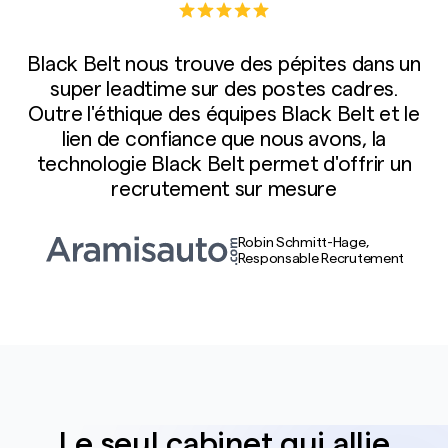
Unit
responsable qualité
Black Belt nous trouve des pépites dans un
super leadtime sur des postes cadres.
juriste
Outre l'éthique des équipes Black Belt et le
lien de confiance que nous avons, la
technologie Black Belt permet d'offrir un
contrôleur de
recrutement sur mesure
gestion
Robin Schmitt-Hage,
Responsable Recrutement
account Manager
responsable
Marketing
gestionnaire ADV
Le seul cabinet qui allie