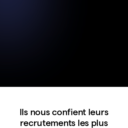
1,5K+
93
Sophie Martin
%
Analyste
Marseille
XP 5ans
± 38k
Ils nous confient leurs
Dispo immédiatement
recrutements les plus