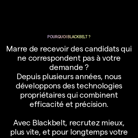
gestionnaire ADV
responsable RH
commercial
POURQUOI BLACKBELT ?
Marre de recevoir des candidats qui
directeur financier
ne correspondent pas à votre
demande ?
responsable service
Depuis plusieurs années, nous
développons des technologies
client
propriétaires qui combinent
customer Care
efficacité et précision.
responsable Supply
Avec Blackbelt, recrutez mieux,
plus vite, et pour longtemps votre
Chain