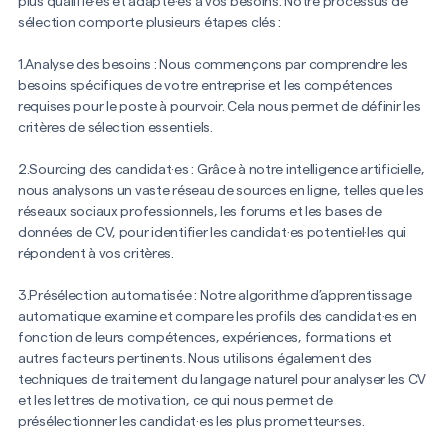
plus qualifié·es et adapté·es à vos besoins. Notre processus de
sélection comporte plusieurs étapes clés :
1.Analyse des besoins : Nous commençons par comprendre les
besoins spécifiques de votre entreprise et les compétences
requises pour le poste à pourvoir. Cela nous permet de définir les
critères de sélection essentiels.
2.Sourcing des candidat·es : Grâce à notre intelligence artificielle,
nous analysons un vaste réseau de sources en ligne, telles que les
réseaux sociaux professionnels, les forums et les bases de
données de CV, pour identifier les candidat·es potentiel·les qui
répondent à vos critères.
3.Présélection automatisée : Notre algorithme d’apprentissage
automatique examine et compare les profils des candidat·es en
fonction de leurs compétences, expériences, formations et
autres facteurs pertinents. Nous utilisons également des
techniques de traitement du langage naturel pour analyser les CV
et les lettres de motivation, ce qui nous permet de
présélectionner les candidat·es les plus prometteur·ses.