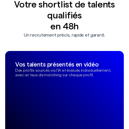
Votre shortlist de talents
Dispo dans ± 1 mois
qualifiés
93
Sophie Martin
%
en 48h
Analyste
Un recrutement précis, rapide et garanti.
Marseille
XP 5ans
± 38k
Dispo immédiatement
92
Jean Rochard
%
Vos talents présentés en vidéo
Responsable commercial
Des profils sourcés via l’IA et évalués individuellement,
Paris
XP 4ans
± 36k
avec un taux de matching sur chaque profil.
responsable service
Dispo dans ± 3 mois
client
98
George Dupont
%
Directeur financier
customer Care
Lyon
XP 10ans
± 75k
Dispo dans ± 1 mois
responsable Supply