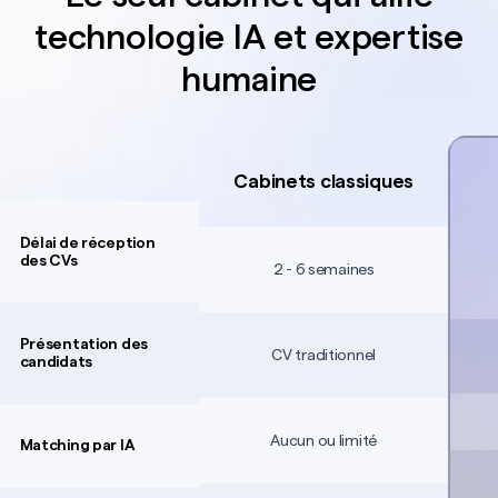
technologie IA et expertise
responsable RH
humaine
commercial
directeur financier
Cabinets classiques
responsable service
Délai de réception
client
des CVs
2 - 6 semaines
customer Care
Présentation des
CV traditionnel
candidats
responsable Supply
Chain
Aucun ou limité
Matching par IA