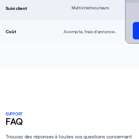
chef de projet
Multi interlocuteurs
Suivi client
acheteur
chef de secteur
Acompte, frais d'annonce...
Coût
chargé de
communication
responsable de la
stratégie
directeur Business
SUPPORT
FAQ
Unit
Trouvez des réponses à toutes vos questions concernant